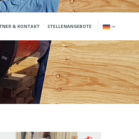
TNER & KONTAKT
STELLENANGEBOTE