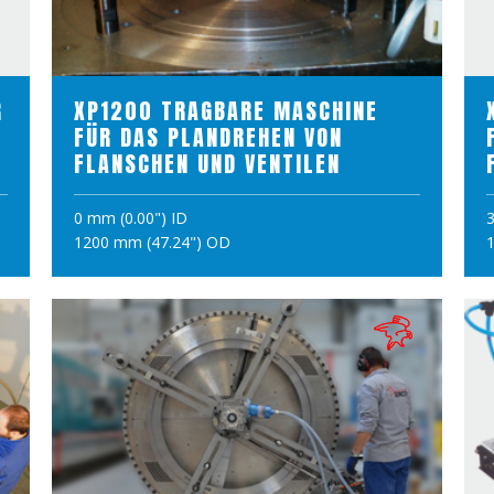
PRODUKTE ANSCHAUEN
R
XP1200 TRAGBARE MASCHINE
FÜR DAS PLANDREHEN VON
FLANSCHEN UND VENTILEN
0 mm (0.00") ID
3
IN DEN WARENKORB
1200 mm (47.24") OD