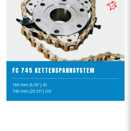
PRODUKTE ANSCHAUEN
FC 745 KETTENSPANNSYSTEM
160 mm (6.30") ID
IN DEN WARENKORB
745 mm (29.33") OD