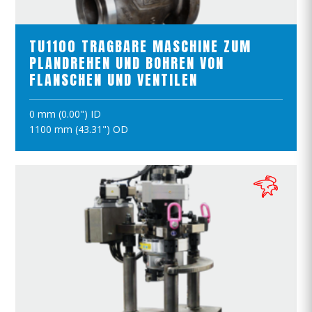
PRODUKTE ANSCHAUEN
TU1100 TRAGBARE MASCHINE ZUM
PLANDREHEN UND BOHREN VON
FLANSCHEN UND VENTILEN
0 mm (0.00") ID
IN DEN WARENKORB
1100 mm (43.31") OD
PRODUKTE ANSCHAUEN