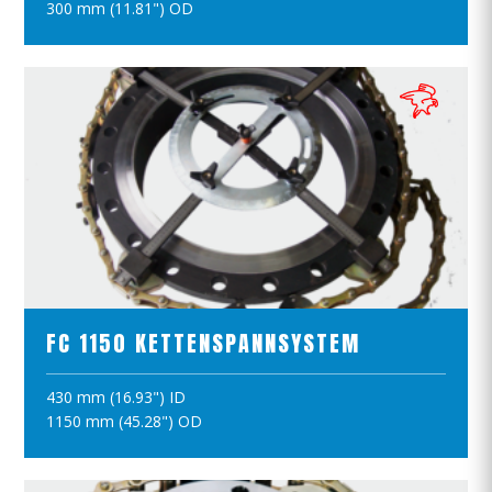
300 mm (11.81") OD
PRODUKTE ANSCHAUEN
FC 1150 KETTENSPANNSYSTEM
430 mm (16.93") ID
IN DEN WARENKORB
1150 mm (45.28") OD