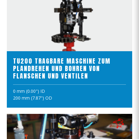
PRODUKTE ANSCHAUEN
TU200 TRAGBARE MASCHINE ZUM
PLANDREHEN UND BOHREN VON
FLANSCHEN UND VENTILEN
0 mm (0.00") ID
IN DEN WARENKORB
200 mm (7.87") OD