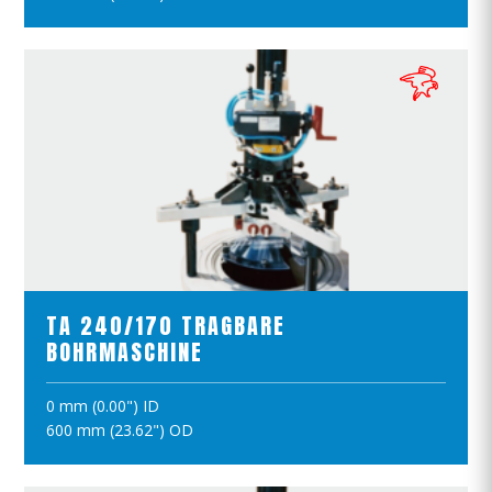
PRODUKTE ANSCHAUEN
TA 240/170 TRAGBARE
BOHRMASCHINE
0 mm (0.00") ID
IN DEN WARENKORB
600 mm (23.62") OD