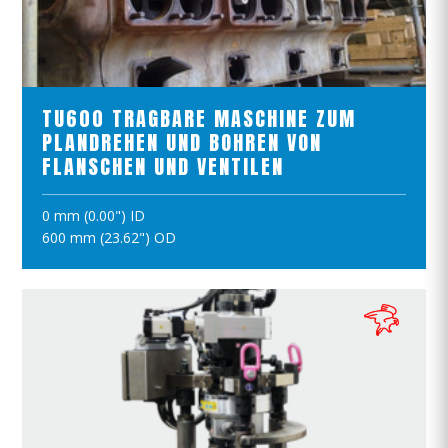
PRODUKTE ANSCHAUEN
TU600 TRAGBARE MASCHINE ZUM
PLANDREHEN UND BOHREN VON
FLANSCHEN UND VENTILEN
0 mm (0.00") ID
IN DEN WARENKORB
600 mm (23.62") OD