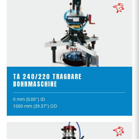
PRODUKTE ANSCHAUEN
TA 240/220 TRAGBARE
BOHRMASCHINE
0 mm (0.00") ID
IN DEN WARENKORB
1000 mm (39.37") OD