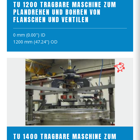
TU 1200 TRAGBARE MASCHINE ZUM
PLANDREHEN UND BOHREN VON
FLANSCHEN UND VENTILEN
0 mm (0.00") ID
IN DEN WARENKORB
1200 mm (47.24") OD
PRODUKTE ANSCHAUEN
TU 1400 TRAGBARE MASCHINE ZUM