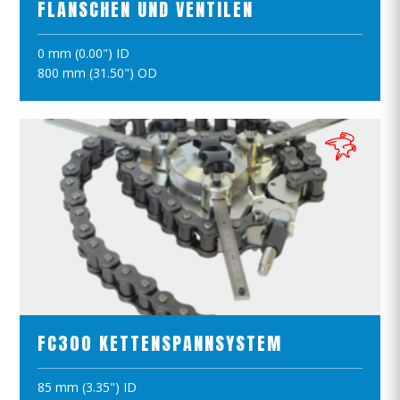
FLANSCHEN UND VENTILEN
0 mm (0.00") ID
IN DEN WARENKORB
800 mm (31.50") OD
PRODUKTE ANSCHAUEN
FC300 KETTENSPANNSYSTEM
85 mm (3.35") ID
IN DEN WARENKORB