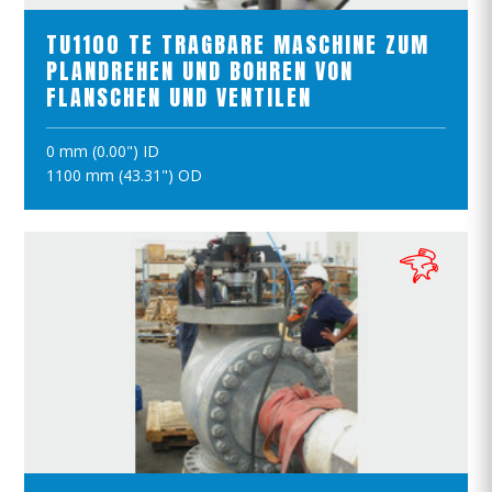
TU1100 TE TRAGBARE MASCHINE ZUM
PLANDREHEN UND BOHREN VON
FLANSCHEN UND VENTILEN
0 mm (0.00") ID
IN DEN WARENKORB
1100 mm (43.31") OD
PRODUKTE ANSCHAUEN