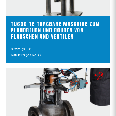
PRODUKTE ANSCHAUEN
TU600 TE TRAGBARE MASCHINE ZUM
PLANDREHEN UND BOHREN VON
FLANSCHEN UND VENTILEN
0 mm (0.00") ID
IN DEN WARENKORB
600 mm (23.62") OD