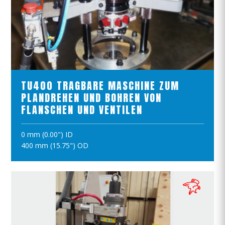
PRODUKTE ANSCHAUEN
TU400 TRAGBARE MASCHINE ZUM
PLANDREHEN UND BOHREN VON
FLANSCHEN UND VENTILEN
0 mm (0.00") ID
IN DEN WARENKORB
400 mm (15.75") OD