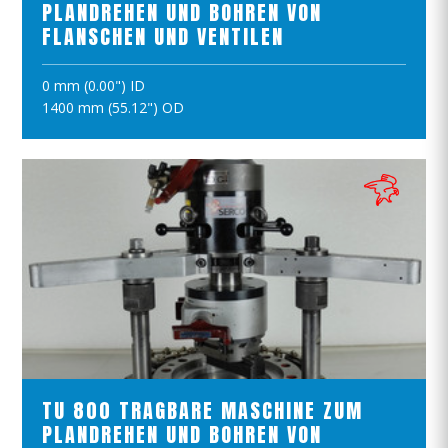
PLANDREHEN UND BOHREN VON
FLANSCHEN UND VENTILEN
0 mm (0.00") ID
IN DEN WARENKORB
1400 mm (55.12") OD
PRODUKTE ANSCHAUEN
TU 800 TRAGBARE MASCHINE ZUM
PLANDREHEN UND BOHREN VON