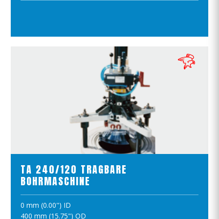
IN DEN WARENKORB
PRODUKTE ANSCHAUEN
TA 240/120 TRAGBARE
BOHRMASCHINE
0 mm (0.00") ID
IN DEN WARENKORB
400 mm (15.75") OD