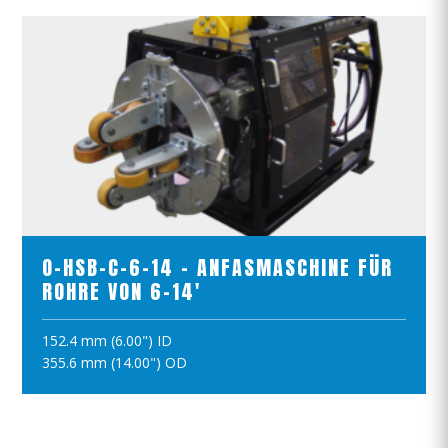
PRODUKTE ANSCHAUEN
O-HSB-C-6-14 - ANFASMASCHINE FÜR
ROHRE VON 6-14'
152.4 mm (6.00") ID
IN DEN WARENKORB
355.6 mm (14.00") OD