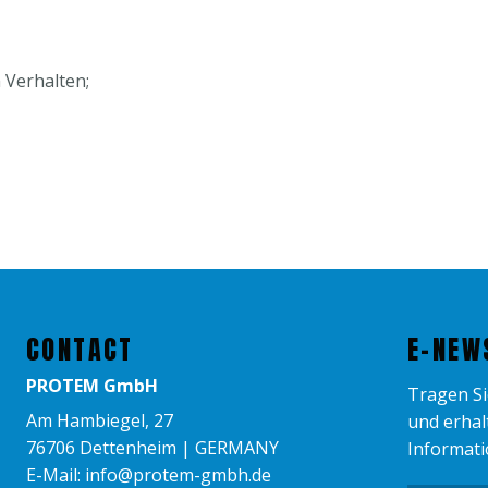
 Verhalten;
CONTACT
E-NEW
PROTEM GmbH
Tragen Sie
Am Hambiegel, 27
und erhal
76706 Dettenheim | GERMANY
Informati
E-Mail: info@protem-gmbh.de