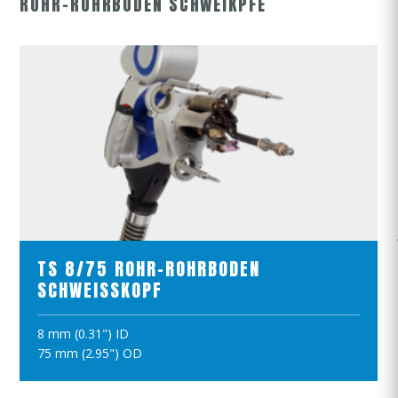
ROHR-ROHRBODEN SCHWEIKPFE
PRODUKTE ANSCHAUEN
TS 8/75 ROHR-ROHRBODEN
SCHWEISSKOPF
8 mm (0.31") ID
IN DEN WARENKORB
75 mm (2.95") OD